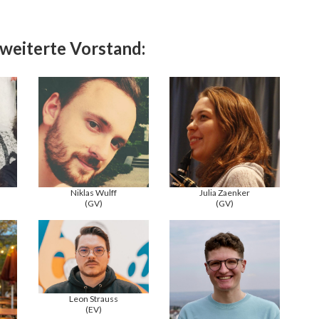
weiterte Vorstand:
Niklas Wulff
Julia Zaenker
(GV)
(GV)
Leon Strauss
(EV)