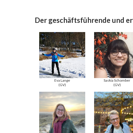
Der geschäftsführende und er
Eva Lange
Saskia Schomber
(GV)
(GV)