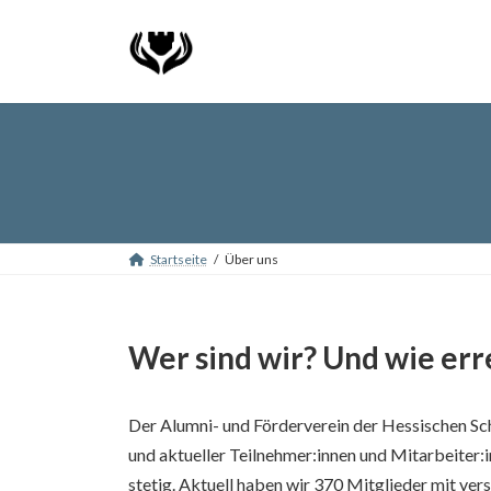
Skip
Skip
to
to
the
the
content
Navigation
Startseite
Über uns
Wer sind wir? Und wie err
Der Alumni- und Förderverein der Hessischen Sch
und aktueller Teilnehmer:innen und Mitarbeiter
stetig. Aktuell haben wir 370 Mitglieder mit ver